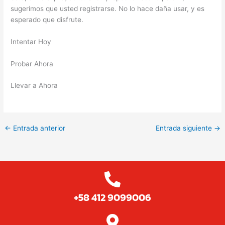
sugerimos que usted registrarse. No lo hace daña usar, y es
esperado que disfrute.
Intentar Hoy
Probar Ahora
Llevar a Ahora
←
Entrada anterior
Entrada siguiente
→
+58 412 9099006